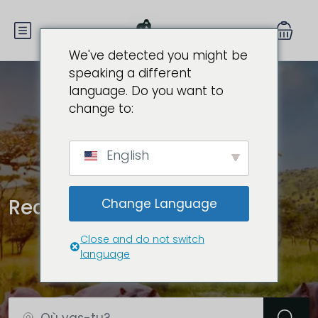
We've detected you might be
speaking a different
language. Do you want to
change to:
English
Recherche de tournée
Change Language
Close and do not switch
language