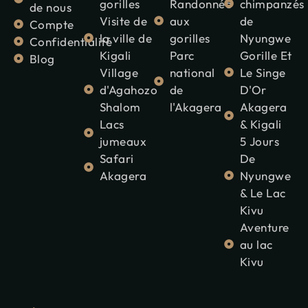
gorilles
Randonnée
chimpanzés
de nous
Visite de
aux
de
Compte
la ville de
gorilles
Nyungwe
Confidentialité
Kigali
Parc
Gorille Et
Blog
Village
national
Le Singe
d'Agahozo
de
D'Or
Shalom
l'Akagera
Akagera
Lacs
& Kigali
jumeaux
5 Jours
Safari
De
Akagera
Nyungwe
& Le Lac
Kivu
Aventure
au lac
Kivu