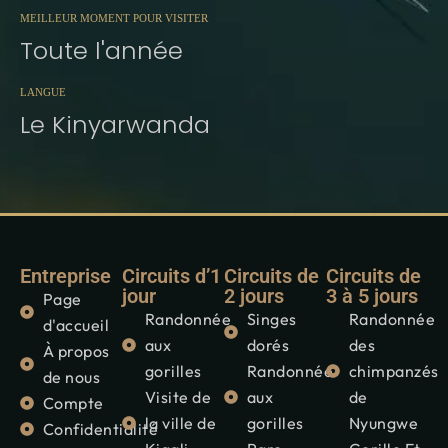
MEILLEUR MOMENT POUR VISITER
Toute l'année
LANGUE
Le Kinyarwanda
Entreprise
Circuits d’1
Circuits de
Circuits de
jour
2 jours
3 à 5 jours
Page
Randonnée
Singes
Randonnée
d'accueil
aux
dorés
des
À propos
gorilles
Randonnée
chimpanzés
de nous
Visite de
aux
de
Compte
la ville de
gorilles
Nyungwe
Confidentialité