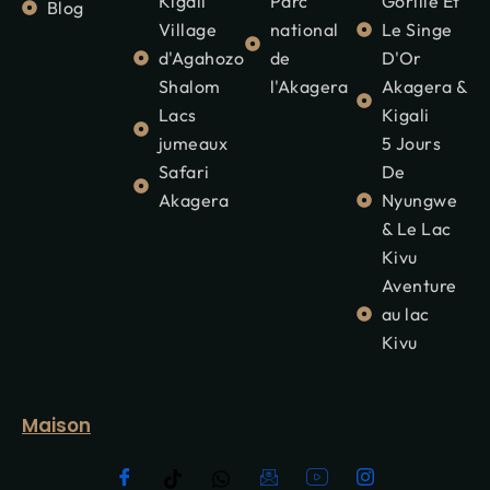
Kigali
Parc
Gorille Et
Blog
Village
national
Le Singe
d'Agahozo
de
D'Or
Shalom
l'Akagera
Akagera &
Lacs
Kigali
jumeaux
5 Jours
Safari
De
Akagera
Nyungwe
& Le Lac
Kivu
Aventure
au lac
Kivu
Maison