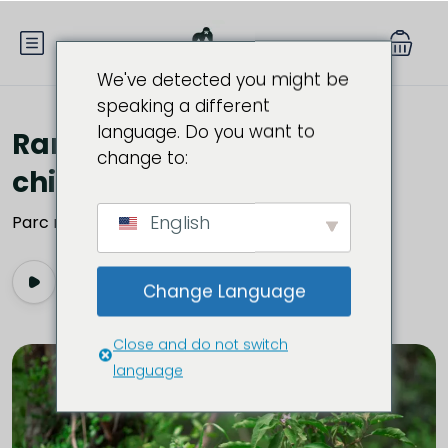
We've detected you might be
speaking a different
language. Do you want to
Randonnée avec les
change to:
chimpanzés au Rwanda
English
Parc national de la forêt de Nyungwe, Rwanda
Change Language
Close and do not switch
language