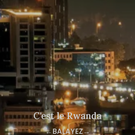
C'est le Rwanda
←BALAYEZ→