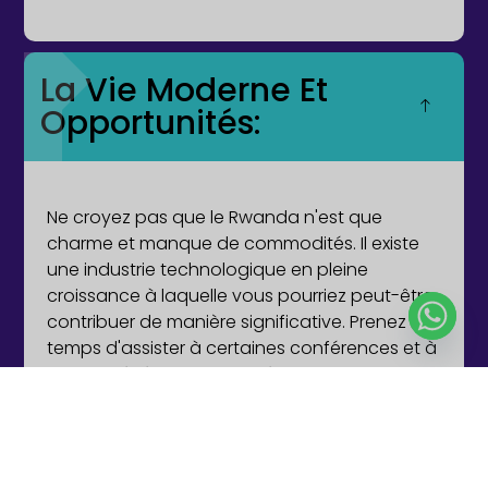
La Vie Moderne Et
Opportunités:
Ne croyez pas que le Rwanda n'est que
charme et manque de commodités. Il existe
une industrie technologique en pleine
croissance à laquelle vous pourriez peut-être
contribuer de manière significative. Prenez le
temps d'assister à certaines conférences et à
certains événements de réseautage
organisés régulièrement au
Centre de
conférences de Kigali
et
Maison Norrsken
. Le
pays est étonnamment high-tech et tourné
vers l'avenir. La plupart des foyers disposent