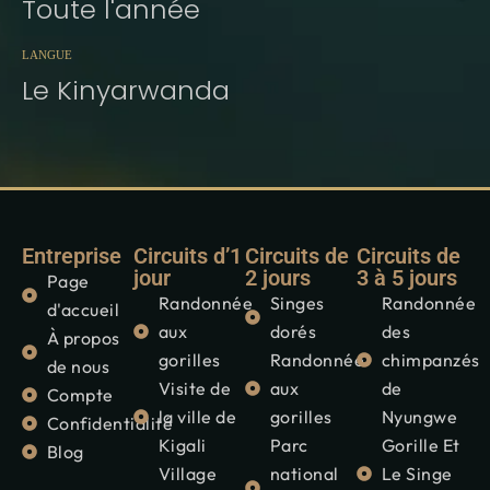
Toute l'année
LANGUE
Le Kinyarwanda
Entreprise
Circuits d’1
Circuits de
Circuits de
jour
2 jours
3 à 5 jours
Page
Randonnée
Singes
Randonnée
d'accueil
aux
dorés
des
À propos
gorilles
Randonnée
chimpanzés
de nous
Visite de
aux
de
Compte
la ville de
gorilles
Nyungwe
Confidentialité
Kigali
Parc
Gorille Et
Blog
Village
national
Le Singe