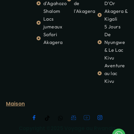
d'Agahozo
de
D'Or
Shalom
l'Akagera
Akagera &
Lacs
Kigali
jumeaux
5 Jours
Safari
De
Akagera
Nyungwe
& Le Lac
Kivu
Aventure
au lac
Kivu
Maison
Copyright ©2025 Voyage au Rwanda