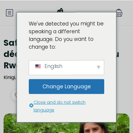
We've detected you might be
speaking a different
language. Do you want to
Safari de 2 jours à la
change to:
découverte des gorilles au
Rwanda
English
Kinigi, Au Rwanda
Change Language
Close and do not switch
language