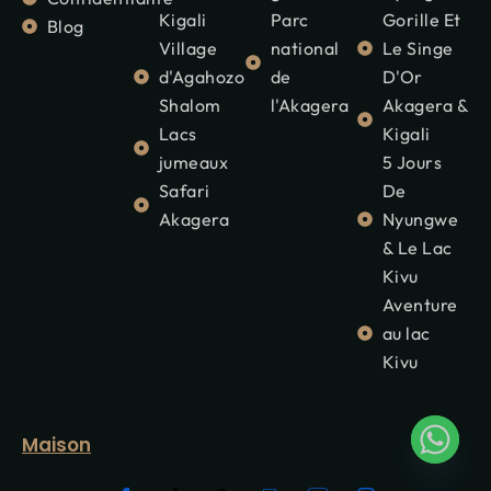
Kigali
Parc
Gorille Et
Blog
Village
national
Le Singe
d'Agahozo
de
D'Or
Shalom
l'Akagera
Akagera &
Lacs
Kigali
jumeaux
5 Jours
Safari
De
Akagera
Nyungwe
& Le Lac
Kivu
Aventure
au lac
Kivu
Maison