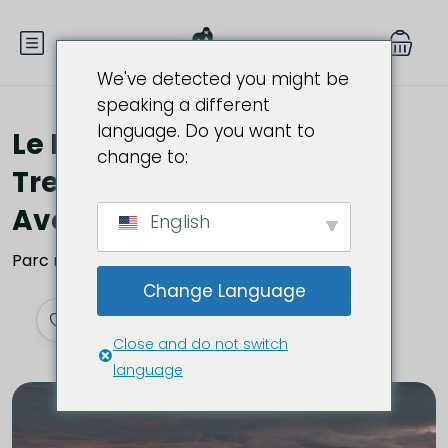
We've detected you might be
speaking a different
language. Do you want to
Le Rwanda Chimpanzé
change to:
Trekking & Lac Kivu
Aventure 2025
English
Parc national de la forêt de Nyungwe, Rwanda
Change Language
Close and do not switch
language