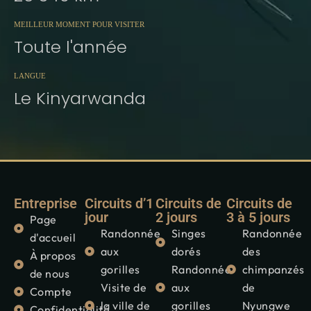
MEILLEUR MOMENT POUR VISITER
Toute l'année
LANGUE
Le Kinyarwanda
Entreprise
Circuits d’1
Circuits de
Circuits de
jour
2 jours
3 à 5 jours
Page
Randonnée
Singes
Randonnée
d'accueil
aux
dorés
des
À propos
gorilles
Randonnée
chimpanzés
de nous
Visite de
aux
de
Compte
la ville de
gorilles
Nyungwe
Confidentialité