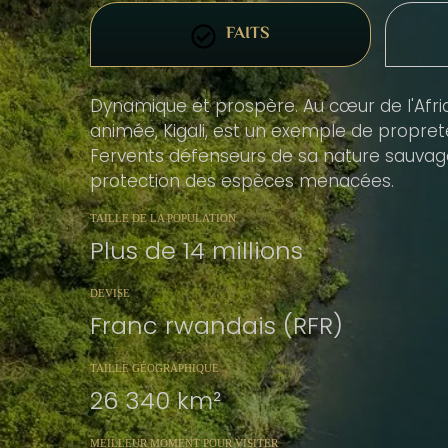
FAITS
Dynamique et prospère. Au cœur de l'Afriqu
animée, Kigali, est un exemple de propreté 
Fervents défenseurs de sa nature sauvage
protection des espèces menacées.
TAILLE DE LA POPULATION
Plus de 14 millions
DEVISE
Franc rwandais (RFR)
TAILLE GÉOGRAPHIQUE
26 340 km²
MEILLEUR MOMENT POUR VISITER