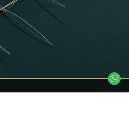
s
Circuits de 3 à 5 jours
Randonnée des chimpanzés de