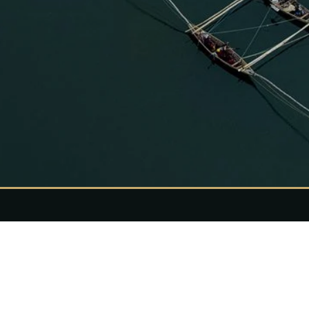
its d’1 jour
Circuits de 2 jour
nnée aux gorilles
Singes dorés