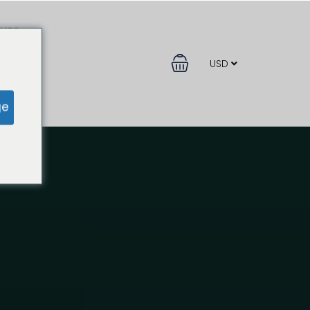
LIRE
USD
ge