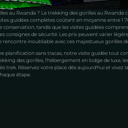
rilles au Rwanda ? Le trekking des gorilles au Rwand
isites guidées complètes coûtant en moyenne entre 1 70
 de conservation, tandis que les visites guidées comprenn
et les consignes de sécurité. Les prix peuvent varier légèr
ne rencontre inoubliable avec ces majestueux gorilles
ne planification sans tracas, notre visite guidée tout c
ekking des gorilles, l'hébergement en lodge de luxe, les 
rès trek. Réservez votre place dès aujourd'hui et vivez 
chaque étape.