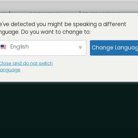
URNÉE
DESTINATIONS
À PROPOS DE NOUS
've detected you might be speaking a different
nguage. Do you want to change to:
RISME DE STAGE
English
Change Langua
Close and do not switch
language