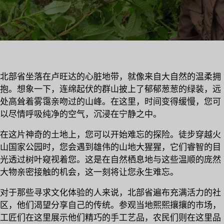
北部省坐落在卢旺达的心脏地带，就像来自大自然的温柔拥
抱。想象一下，连绵起伏的群山披上了郁郁葱葱的绿装，远
处高耸着雾霭亲吻过的山峰。在这里，时间变得缓慢，您可
以尽情呼吸纯净的空气，沉浸在宁静之中。
在这片神奇的土地上，您可以开始难忘的探险。徒步穿越火
山国家公园时，您会遇到雄伟的山地大猩猩，它们睿智的目
光透过树叶窥视着您。这是在自然栖息地与这些温顺的庞然
大物亲密接触的机会，这一刻将让您永生难忘。
对于那些寻求文化体验的人来说，北部省遍布充满活力的社
区，他们渴望分享自己的传统。参观当地熙熙攘攘的市场，
工匠们在这里展示他们精巧的手工艺品，农民们则在这里品