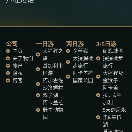
公司
一日游
两日游
3-5日游
主页
大猩猩之
金丝猴
纽恩威黑
关于我们
旅
大猩猩徒
猩猩徒步
帐户
基加利市
步旅行
旅行
隐私
区游
阿卡盖拉
大猩猩及
博客
阿加霍佐
国家公园
金猴子
沙洛姆村
阿卡盖
双子湖
拉。&基
阿卡盖拉
加利
野生动物
5天的尼永
园
圭&基伍
湖
基伍湖探