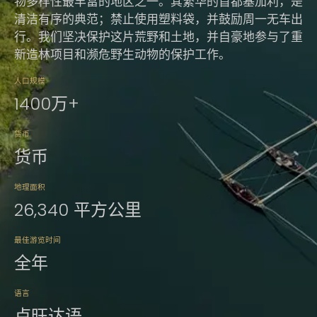
物多样性最丰富的地区之一。其繁华的首都基加利，是
清洁有序的典范；禁止使用塑料袋，并鼓励周一无车出
行。我们坚决保护这片荒野和土地，并自豪地参与了重
新造林项目和濒危野生动物的保护工作。
人口规模
1400万+
货币
货币
地理面积
26,340 平方公里
最佳游览时间
全年
语言
卢旺达语