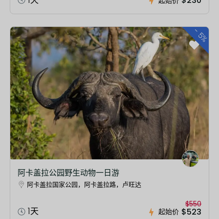
$230
起始价
-
5%
阿卡盖拉公园野生动物一日游
阿卡盖拉国家公园，阿卡盖拉路，卢旺达
$550
1天
$523
起始价