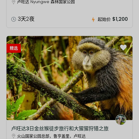
卢旺达 Nyungwe 森林国家公园
3天2夜
$1,200
起始价
精选
卢旺达3日金丝猴徒步旅行和大猩猩狩猎之旅
火山国家公园总部，鲁亨盖里，卢旺达