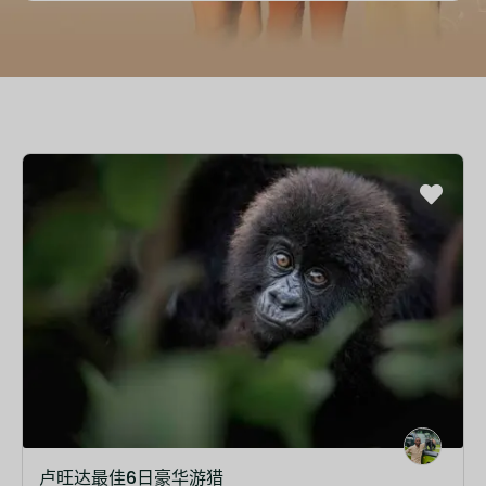
卢旺达最佳6日豪华游猎