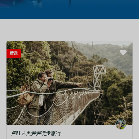
精选
卢旺达黑猩猩徒步旅行