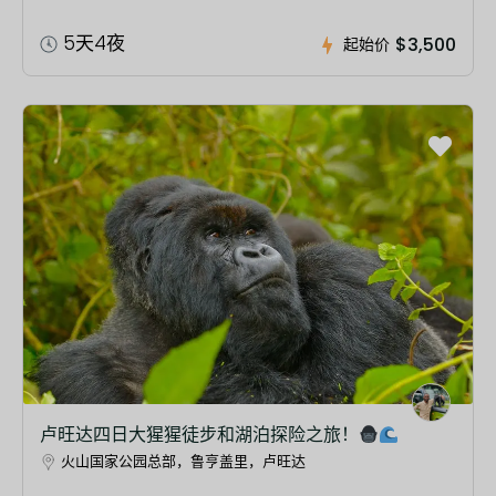
5天4夜
$3,500
起始价
卢旺达四日大猩猩徒步和湖泊探险之旅！
火山国家公园总部，鲁亨盖里，卢旺达