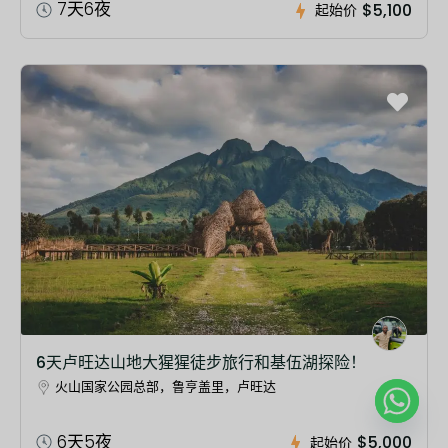
7天6夜
$5,100
起始价
6天卢旺达山地大猩猩徒步旅行和基伍湖探险！
火山国家公园总部，鲁亨盖里，卢旺达
6天5夜
$5,000
起始价