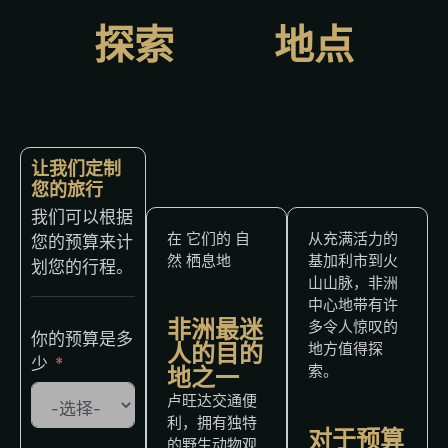
探索
难
地点
忘
让我们定制
您的旅行
我们可以根据
在
它们的
自
从充满活力的
您的预算来计
然
栖息地
基加利市到火
划您的行程。
山山脉，非洲
中心地带有许
非洲最迷
多令人惊叹的
你的预算是多
人的目的
地方值得探
少
索。
地之一
卢旺达交通便
利，拥有独特
对于预算
的野生动物观