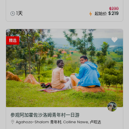
$230
1天
$219
起始价
精选
参观阿加霍佐沙洛姆青年村一日游
Agahozo-Shalom 青年村, Colline Nawe, 卢旺达