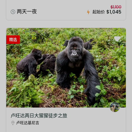
$1,100
两天一夜
$1,045
起始价
精选
卢旺达两日大猩猩徒步之旅
卢旺达基尼吉