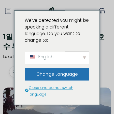
We've detected you might be
speaking a different
language. Do you want to
1일 부레라와 루혼도의 쌍둥이 호
change to:
수 투어
English
Lake Ruhondo,르완다
Change Language
Close and do not switch
language