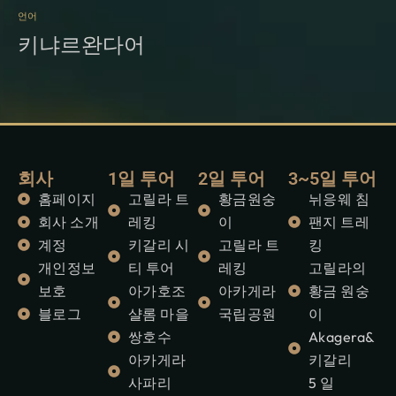
언어
키냐르완다어
회사
1일 투어
2일 투어
3~5일 투어
홈페이지
고릴라 트
황금원숭
뉘응웨 침
회사 소개
레킹
이
팬지 트레
계정
키갈리 시
고릴라 트
킹
개인정보
티 투어
레킹
고릴라의
보호
아가호조
아카게라
황금 원숭
블로그
샬롬 마을
국립공원
이
쌍호수
Akagera&
아카게라
키갈리
사파리
5 일