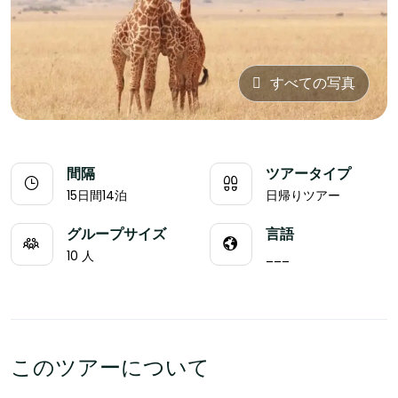
すべての写真
間隔
ツアータイプ
15日間14泊
日帰りツアー
グループサイズ
言語
10 人
___
このツアーについて