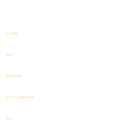
マイカー禁止が推奨されています。私たちは、その自然
と土地を熱心に守り、森林再生プログラムや絶滅危惧種
の野生生物の保護に携わっていることを誇りに思ってい
ます。
人口規模
1400万人以上
通貨
ルワンダフラン（RFR）
地理的規模
26,340 km²
行くのに最適な時期
一年中
言語
キニャルワンダ語