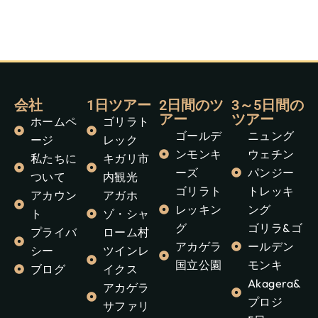
会社
1日ツアー
2日間のツ
3～5日間の
アー
ツアー
ホームペ
ゴリラト
ゴールデ
ニュング
ージ
レック
ンモンキ
ウェチン
私たちに
キガリ市
ーズ
パンジー
ついて
内観光
ゴリラト
トレッキ
アカウン
アガホ
レッキン
ング
ト
ゾ・シャ
グ
ゴリラ&ゴ
プライバ
ローム村
アカゲラ
ールデン
シー
ツインレ
国立公園
モンキ
ブログ
イクス
Akagera&
アカゲラ
プロジ
サファリ