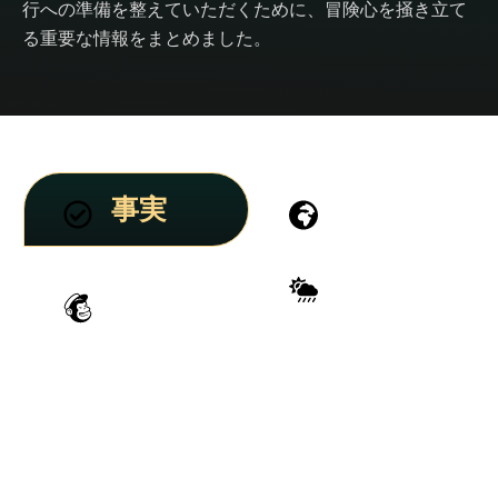
行への準備を整えていただくために、冒険心を掻き立て
る重要な情報をまとめました。
事実
生息地
野生動
天気
物
活気に満ち、繁栄する。アフリカの中心部に位置するル
ワンダは、アフリカで最も生物多様性に富んだ地域の一
つです。活気あふれる首都キガリは、清潔さと秩序を体
現する街です。ビニール袋の使用は禁止され、月曜日は