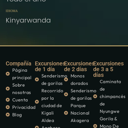
IDIOMA
Kinyarwanda
Compañía
Excursiones
Excursiones
Excursiones
de 1 día
de 2 días
de 3 a 5
Página
días
Senderismo
Monos
principal
Caminata
de gorilas
dorados
Sobre
de
Recorrido
Senderismo
nosotras
chimpancés
por la
de gorilas
Cuenta
de
ciudad de
Parque
Privacidad
Nyungwe
Kigali
Nacional
Blog
Gorila &
Aldea
Akagera
Mono De
Agahozo