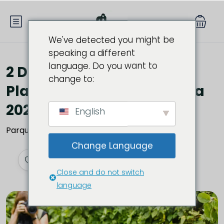
We've detected you might be
speaking a different
language. Do you want to
2 Día Gorila de espalda
change to:
Plateada Safari en Ruanda
2025
English
Parque Nacional de los Volcanes, Kinigi, Ruanda
Change Language
Close and do not switch
language