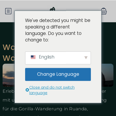
We've detected you might be
speaking a different
language. Do you want to
change to:
Was kostet eine Gorilla-
Wanderung in Ruanda?
English
Change Language
Close and do not switch
Erleben Sie das ultimative Wildlife-Abenteuer
language
mit unserer transparenten Kostenaufstellung
für die Gorilla-Wanderung in Ruanda,