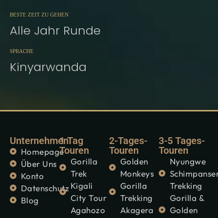
BESTE ZEIT ZU GEHEN
Alle Jahr Runde
SPRACHE
Kinyarwanda
Unternehmen
1 Tag
2-Tages-
3-5 Tages-
Touren
Touren
Touren
Homepage
Gorilla
Golden
Nyungwe
Über Uns
Trek
Monkeys
Schimpanse
Konto
Kigali
Gorilla
Trekking
Datenschutz
City Tour
Trekking
Gorilla &
Blog
Agahozo
Akagera
Golden