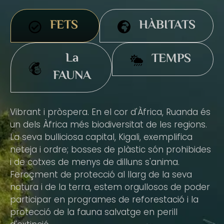
FETS
HÀBITATS
La
TEMPS
FAUNA
Vibrant i pròspera. En el cor d'Àfrica, Ruanda és
un dels Àfrica més biodiversitat de les regions.
La seva bulliciosa capital, Kigali, exemplifica
neteja i ordre; bosses de plàstic són prohibides
i de cotxes de menys de dilluns s'anima.
Feroçment de protecció al llarg de la seva
natura i de la terra, estem orgullosos de poder
participar en programes de reforestació i la
protecció de la fauna salvatge en perill