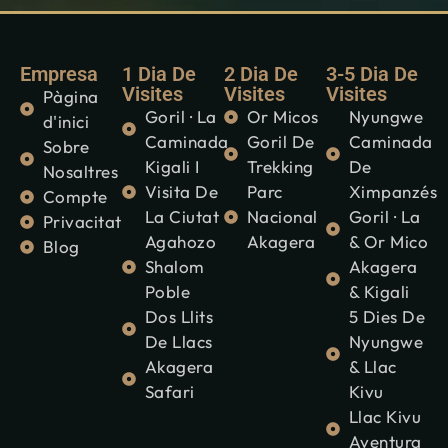
Empresa
1 Dia De
2 Dia De
3-5 Dia De
Visites
Visites
Visites
Pàgina
Goril · La
Or Micos
Nyungwe
d'inici
Caminada
Goril De
Caminada
Sobre
Kigali I
Trekking
De
Nosaltres
Visita De
Parc
Ximpanzés
Compte
La Ciutat
Nacional
Goril · La
Privacitat
Agahozo
Akagera
& Or Mico
Blog
Shalom
Akagera
Poble
& Kigali
Dos Llits
5 Dies De
De Llacs
Nyungwe
Akagera
& Llac
Safari
Kivu
Llac Kivu
Aventura