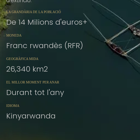
d'extinció.
LA GRANDÀRIA DE LA POBLACIÓ
De 14 Milions d'euros+
MONEDA
Franc rwandès (RFR)
GEOGRÀFICA MIDA
26,340 km2
EL MILLOR MOMENT PER ANAR
Durant tot l'any
IDIOMA
Kinyarwanda