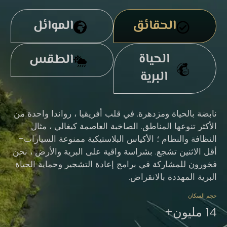
الحقائق
الموائل
الحياة
الطقس
البرية
نابضة بالحياة ومزدهرة. في قلب أفريقيا ، رواندا واحدة من
الأكثر تنوعها المناطق. الصاخبة العاصمة كيغالي ، مثال
النظافة والنظام ؛ الأكياس البلاستيكية ممنوعة السيارات-
أقل الاثنين تشجع. بشراسة واقية على البرية والأرض ، نحن
فخورون للمشاركة في برامج إعادة التشجير وحماية الحياة
البرية المهددة بالانقراض.
حجم السكان
14 مليون+