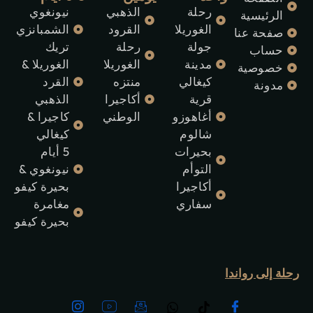
رحلة
الذهبي
نيونغوي
الرئيسية
الغوريلا
القرود
الشمبانزي
صفحة عنا
جولة
رحلة
تريك
حساب
مدينة
الغوريلا
الغوريلا &
خصوصية
كيغالي
منتزه
القرد
مدونة
قرية
أكاجيرا
الذهبي
أغاهوزو
الوطني
كاجيرا &
شالوم
كيغالي
بحيرات
5 أيام
التوأم
نيونغوي &
أكاجيرا
بحيرة كيفو
سفاري
مغامرة
بحيرة كيفو
رحلة إلى رواندا