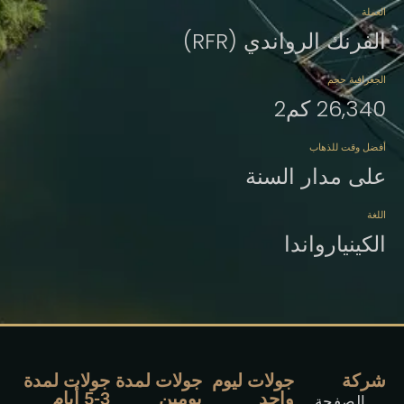
العملة
الفرنك الرواندي (RFR)
الجغرافية حجم
26,340 كم2
أفضل وقت للذهاب
على مدار السنة
اللغة
الكينيارواندا
شركة
جولات ليوم
جولات لمدة
جولات لمدة
واحد
يومين
3-5 أيام
الصفحة