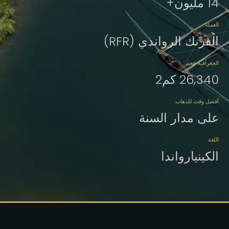
14 مليون+
العملة
الفرنك الرواندي (RFR)
الجغرافية حجم
26,340 كم2
أفضل وقت للذهاب
على مدار السنة
اللغة
الكينيارواندا