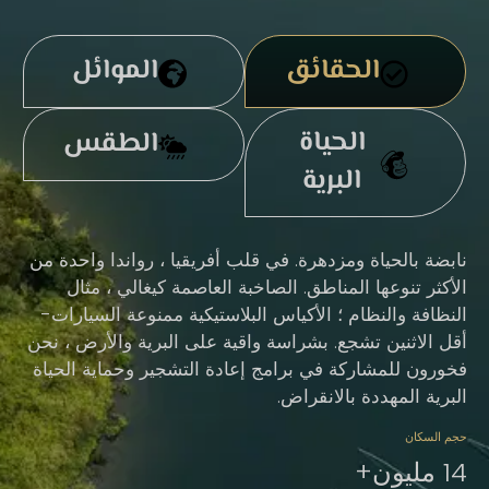
الحقائق
الموائل
الحياة
الطقس
البرية
نابضة بالحياة ومزدهرة. في قلب أفريقيا ، رواندا واحدة من
الأكثر تنوعها المناطق. الصاخبة العاصمة كيغالي ، مثال
النظافة والنظام ؛ الأكياس البلاستيكية ممنوعة السيارات-
أقل الاثنين تشجع. بشراسة واقية على البرية والأرض ، نحن
فخورون للمشاركة في برامج إعادة التشجير وحماية الحياة
البرية المهددة بالانقراض.
حجم السكان
14 مليون+