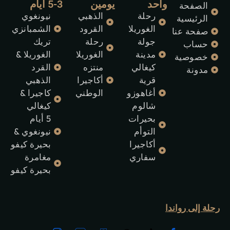
واحد
يومين
3-5 أيام
الصفحة
رحلة
الذهبي
نيونغوي
الرئيسية
الغوريلا
القرود
الشمبانزي
صفحة عنا
جولة
رحلة
تريك
حساب
مدينة
الغوريلا
الغوريلا &
خصوصية
كيغالي
منتزه
القرد
مدونة
قرية
أكاجيرا
الذهبي
أغاهوزو
الوطني
كاجيرا &
شالوم
كيغالي
بحيرات
5 أيام
التوأم
نيونغوي &
أكاجيرا
بحيرة كيفو
سفاري
مغامرة
بحيرة كيفو
رحلة إلى رواندا