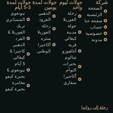
شركة
جولات ليوم
جولات لمدة
جولات لمدة
واحد
يومين
3-5 أيام
الصفحة
رحلة
الذهبي
نيونغوي
الرئيسية
الغوريلا
القرود
الشمبانزي
صفحة عنا
جولة
رحلة
تريك
حساب
مدينة
الغوريلا
الغوريلا &
خصوصية
كيغالي
منتزه
القرد
مدونة
قرية
أكاجيرا
الذهبي
أغاهوزو
الوطني
كاجيرا &
شالوم
كيغالي
بحيرات
5 أيام
التوأم
نيونغوي &
أكاجيرا
بحيرة كيفو
سفاري
مغامرة
بحيرة كيفو
رحلة إلى رواندا